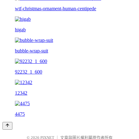
wtf-christmas-ornament-human-centipede
higab
bubble-wrap-suit
92232_1_600
12342
4475
© 2026
PIXNET
｜
文章與圖片權利屬原作者所有