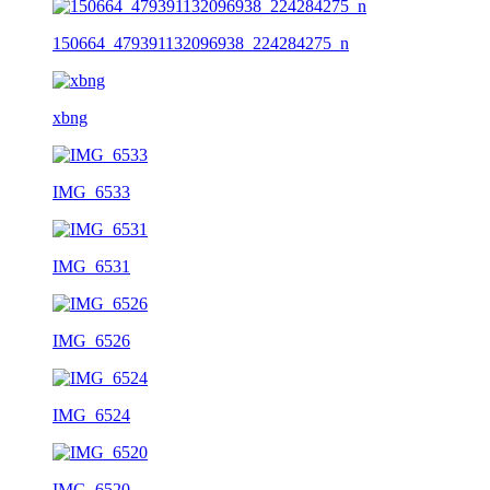
150664_479391132096938_224284275_n
xbng
IMG_6533
IMG_6531
IMG_6526
IMG_6524
IMG_6520