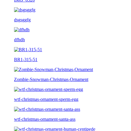
dsgsggfg
dfhdh
BR1-315-51
Zombie-Snowman-Christmas-Ornament
wtf-christmas-ornament-sperm-egg
wtf-christmas-ornament-santa-ass