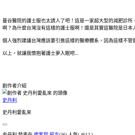
曼谷醫院的護士服也太誘人了吧！這是一家超大型的減肥診所
啊？為什麼台灣沒有這樣的護士服啊！還是其實這醫院是日本人投
個人強烈建議台灣應該要引進這樣的醫療體系，因為這樣不管
以上，就讓我懷抱著護士夢入眠吧...
創作者介紹
史丹利
史丹利愛亂來
史丹利 發表在
痞客邦
留言
(36)
人氣(
4612
)