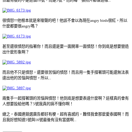
但最有梗的不是這個16號，而是5號。他的每一張照片都像這樣...
很憤怒!!!他根本就是來嗆聲的吧！他該不會以為現在angry birds很紅，所以
什麼都要很angry嗎？
甚至還很憤怒的指著你！而且還是要一面開車一面憤怒！你到底是想要營造
出什麼形象啊？
而且他不只是憤怒，還要很苦惱的憤怒！而且用一隻手撐著頭可能還無法表
達出他的苦惱與憤怒，所以...
兩隻手一起撐著頭的苦惱與憤怒！他到底是想要表達什麼啊？這樣真的會有
人想要投給他嗎？5號我真的搞不懂你啊！
總之，泰國連競選廣告都好有梗，超有喜感的，難怪我會那麼愛泰國啊！而
且我好想知道5號與16號最後有沒有當選啊...