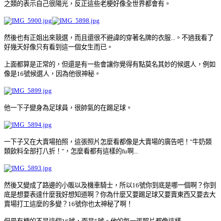
之類的表示自己很陽光，反正這些老梗好像全世界都會有。
然後也有正姐出來競選，而且還很不避諱的穿著名牌的衣服...。不過我看了
好幾天好像只有看到這一個女生而已。
上面都算是正常的，但還是有一些會讓你覺得有點莫名其妙的候選人，例如
像是16號候選人，因為他很神秘。
他一下子變身為足球員，很帥氣的在踢足球。
一下子又在大賣場拍照，這張照片怎麼看都像是大賣場的廣告吧！"牛奶類
類飲料全部打八折！"，怎麼看都有這樣的fu啊...
然後又變成了路邊的小販以及機車騎士，所以16號你到底是哪一個啊？你到
底是想要表達什麼我好想知道啊？你為什麼又要踢足球又要賣東西又要去大
賣場打工這麼的多變？16號你也太神秘了啊！