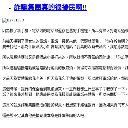
詐騙集團真的很擾民啊!!
因為換了新手機，電話簿的電話都還存在舊的手機裡，所以有些人打電話過
前幾天接到了個女生的電話，電話一接起來他一劈頭就問我：「你在幹嘛啊
要去找他。那為什麼酒店小姐會有我的電話？我真的沒有去酒店，我想應該是朋
所以我想這應該又是個酒店小姐打來的，所以就很不客氣的回他說：「你誰啊
所以這種騷擾電話或是電話行銷真的很麻煩，搞得每次接起電話都好謹慎，
之前因為要轉帳給我老爸，但因為我忘了他的帳號，所以就打電話給他，然
這個時候，銀行的保全看到就跑過來，一直問我發生什麼事了？我愣了一下
話？後來我才想到，他應該是以為我接到詐騙電話來轉帳，所以來關切一下
這真的就是詐騙集團造成的擾民現象。我想這不能怪銀行，因為如果真的有
還是說不定其實他是懷疑我本身是詐騙集團的人吧...