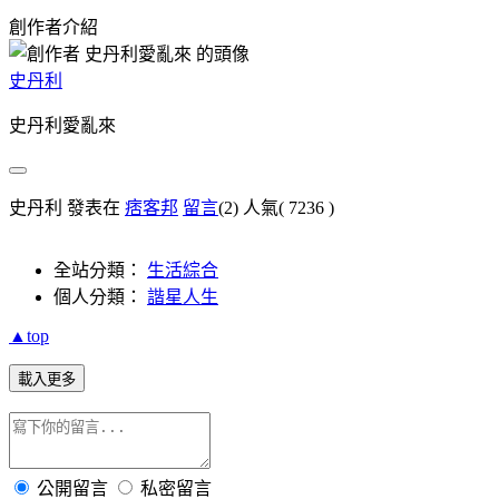
創作者介紹
史丹利
史丹利愛亂來
史丹利 發表在
痞客邦
留言
(2)
人氣(
7236
)
全站分類：
生活綜合
個人分類：
諧星人生
▲top
載入更多
公開留言
私密留言