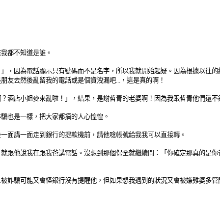
來我都不知道是誰。
？」，因為電話顯示只有號碼而不是名字，所以我就開始起疑。因為根據以往的
友去然後亂留我的電話或是個資洩漏吧...，這是真的啊！
？酒店小姐麥來亂啦！」，結果，是謝哲青的老婆啊！因為我跟哲青他們還不錯
詐騙也是一樣，把大家都搞的人心惶惶。
後一面講一面走到銀行的提款機前，請他唸帳號給我我可以直接轉。
，就跟他說我在跟我爸講電話。沒想到那個保全就繼續問：「你確定那真的是你
。
人被詐騙可能又會怪銀行沒有提醒他，但如果想我遇到的狀況又會被嫌雞婆多管